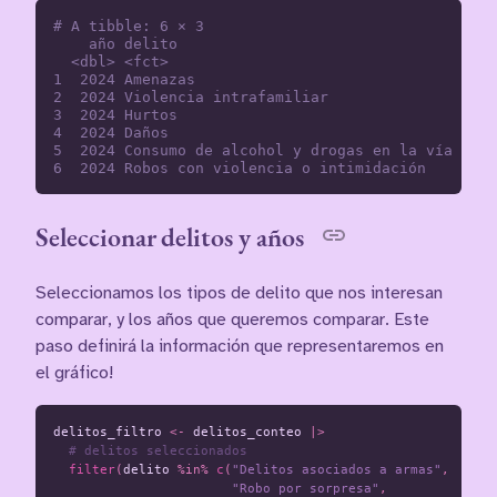
# A tibble: 6 × 3

    año delito                                    
  <dbl> <fct>                                     
1  2024 Amenazas                                  
2  2024 Violencia intrafamiliar                   
3  2024 Hurtos                                    
4  2024 Daños                                     
5  2024 Consumo de alcohol y drogas en la vía públ
Seleccionar delitos y años
Seleccionamos los tipos de delito que nos interesan
comparar, y los años que queremos comparar. Este
paso definirá la información que representaremos en
el gráfico!
delitos_filtro
<-
delitos_conteo
|>
# delitos seleccionados
filter
(
delito
%in%
c
(
"Delitos asociados a armas"
,
"Robo por sorpresa"
,