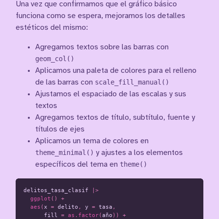
Una vez que confirmamos que el gráfico básico
funciona como se espera, mejoramos los detalles
estéticos del mismo:
Agregamos textos sobre las barras con
geom_col()
Aplicamos una paleta de colores para el relleno
de las barras con
scale_fill_manual()
Ajustamos el espaciado de las escalas y sus
textos
Agregamos textos de título, subtítulo, fuente y
títulos de ejes
Aplicamos un tema de colores en
theme_minimal()
y ajustes a los elementos
específicos del tema en
theme()
delitos_tasa_clasif
|>
ggplot
()
+
aes
(
x
=
delito
,
y
=
tasa
,
fill
=
as.factor
(
año
))
+