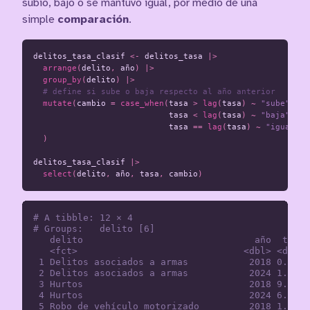
subió, bajó o se mantuvo igual, por medio de una
simple
comparación
.
delitos_tasa_clasif
<-
delitos_tasa
|>
arrange
(
delito
,
año
)
|>
group_by
(
delito
)
|>
# define si sube o baja respecto al año anterior
mutate
(
cambio
=
case_when
(
tasa
>
lag
(
tasa
)
~
"sube"
,
tasa
<
lag
(
tasa
)
~
"baja"
,
tasa
==
lag
(
tasa
)
~
"igual"
)
)
delitos_tasa_clasif
|>
select
(
delito
,
año
,
tasa
,
cambio
)
# A tibble: 12 × 4

# Groups:   delito [6]

   delito                               año  tasa 
   <fct>                              <dbl> <dbl> 
 1 Delitos asociados a armas           2018 0.962 
 2 Delitos asociados a armas           2024 1.47  
 3 Hurtos                              2018 9.25  
 4 Hurtos                              2024 6.30  
 5 Robo de vehículo motorizado         2018 1.31  