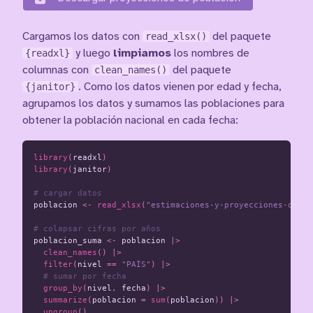
Cargamos los datos con
read_xlsx()
del paquete
{readxl}
y luego
limpiamos
los nombres de
columnas con
clean_names()
del paquete
{janitor}
. Como los datos vienen por edad y fecha,
agrupamos los datos y sumamos las poblaciones para
obtener la población nacional en cada fecha:
library
(
readxl
)
library
(
janitor
)
# cargar datos
poblacion
<-
read_xlsx
(
"estimaciones-y-proyecciones-de-po
# colapsar cifras por años
poblacion_suma
<-
poblacion
|>
clean_names
()
|>
filter
(
nivel
==
"PAÍS"
)
|>
# sumar por fecha
group_by
(
nivel
,
fecha
)
|>
summarize
(
poblacion
=
sum
(
poblacion
))
|>
ungroup
()