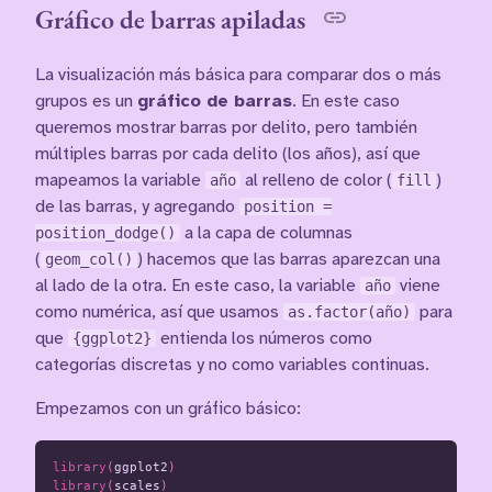
Gráfico de barras apiladas
La visualización más básica para comparar dos o más
grupos es un
gráfico de barras
. En este caso
queremos mostrar barras por delito, pero también
múltiples barras por cada delito (los años), así que
mapeamos la variable
año
al relleno de color (
fill
)
de las barras, y agregando
position =
position_dodge()
a la capa de columnas
(
geom_col()
) hacemos que las barras aparezcan una
al lado de la otra. En este caso, la variable
año
viene
como numérica, así que usamos
as.factor(año)
para
que
{ggplot2}
entienda los números como
categorías discretas y no como variables continuas.
Empezamos con un gráfico básico:
library
(
ggplot2
)
library
(
scales
)