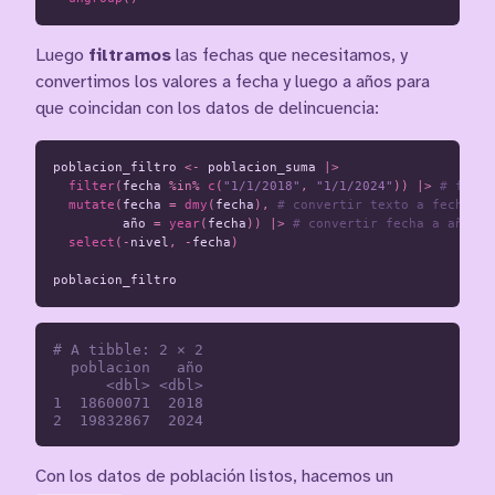
Luego
filtramos
las fechas que necesitamos, y
convertimos los valores a fecha y luego a años para
que coincidan con los datos de delincuencia:
poblacion_filtro
<-
poblacion_suma
|>
filter
(
fecha
%in%
c
(
"1/1/2018"
,
"1/1/2024"
))
|>
# filtr
mutate
(
fecha
=
dmy
(
fecha
),
# convertir texto a fecha
año
=
year
(
fecha
))
|>
# convertir fecha a años
select
(
-
nivel
,
-
fecha
)
poblacion_filtro
# A tibble: 2 × 2

  poblacion   año

      <dbl> <dbl>

1  18600071  2018

Con los datos de población listos, hacemos un