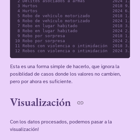
 2 Delitos asociados a armas           2024 1.47  
 3 Hurtos                              2018 9.25  
 4 Hurtos                              2024 6.30  
 5 Robo de vehículo motorizado         2018 1.31  
 6 Robo de vehículo motorizado         2024 1.45  
 7 Robo en lugar habitado              2018 3.14  
 8 Robo en lugar habitado              2024 2.19  
 9 Robo por sorpresa                   2018 1.84  
10 Robo por sorpresa                   2024 2.04  
11 Robos con violencia o intimidación  2018 3.95  
Esta es una forma simple de hacerlo, que ignora la
posiblidad de casos donde los valores no cambien,
pero por ahora es suficiente.
Visualización
Con los datos procesados, podemos pasar a la
visualización!