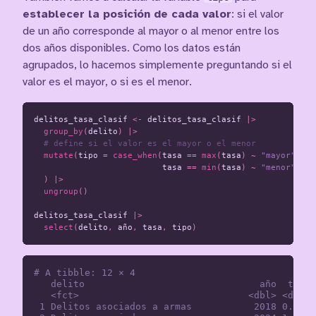
establecer la posición de cada valor
: si el valor
de un año corresponde al mayor o al menor entre los
dos años disponibles. Como los datos están
agrupados, lo hacemos simplemente preguntando si el
valor es el mayor, o si es el menor.
delitos_tasa_clasif
<-
delitos_tasa_clasif
|>
group_by
(
delito
)
|>
# define si el valor es el mayor o el menor
mutate
(
tipo
=
case_when
(
tasa
==
max
(
tasa
)
~
"mayor"
,
tasa
==
min
(
tasa
)
~
"menor"
)
)
|>
ungroup
()
delitos_tasa_clasif
|>
select
(
delito
,
año
,
tasa
,
tipo
)
# A tibble: 12 × 4

   delito                               año  tasa 
   <fct>                              <dbl> <dbl> 
 1 Delitos asociados a armas           2018 0.962 