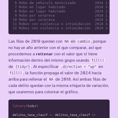
 6 Robo de vehículo motorizado         2024 1.45  
 7 Robo en lugar habitado              2018 3.14  
 8 Robo en lugar habitado              2024 2.19  
 9 Robo por sorpresa                   2018 1.84  
10 Robo por sorpresa                   2024 2.04  
11 Robos con violencia o intimidación  2018 3.95  
Las filas de 2018 quedan con
NA
en
cambio
, porque
no hay un año anterior con el que comparar, así que
procedemos a
rellenar
con el valor que sí tiene
información dentro del mismo grupo usando
fill()
de
{tidyr}
. Al especificar
.direction = "up"
en
fill()
, la función propaga el valor de 2024 hacia
arriba para rellenar el
NA
de 2018. Así ambas filas de
cada delito quedan con la misma etiqueta de variación,
que usaremos para colorear el gráfico.
library
(
tidyr
)
delitos_tasa_clasif
<-
delitos_tasa_clasif
|>