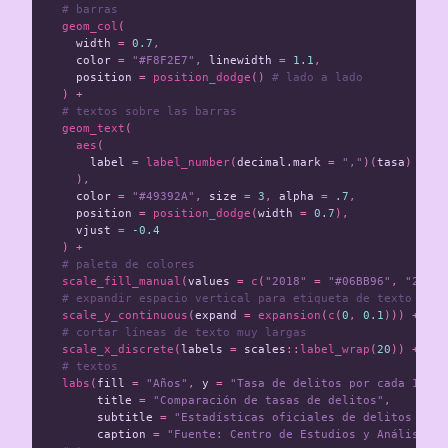
# barras 
geom_col
(
width
=
0.7
,
color
=
"#F8F2E7"
,
linewidth
=
1.1
,
position
=
position_dodge
()
# lado a lado
)
+
# textos sobre las barras
geom_text
(
aes
(
label
=
label_number
(
decimal.mark
=
","
)(
tasa
)
),
color
=
"#49392A"
,
size
=
3
,
alpha
=
.7
,
position
=
position_dodge
(
width
=
0.7
),
vjust
=
-0.4
)
+
# paleta de colores
scale_fill_manual
(
values
=
c
(
"2018"
=
"#06BB96"
,
"2024"
# expandir espacio vertical para etiqueta de texto
scale_y_continuous
(
expand
=
expansion
(
c
(
0
,
0.1
)))
+
# cortar líneas de texto muy largas
scale_x_discrete
(
labels
=
scales
::
label_wrap
(
20
))
+
# textos
labs
(
fill
=
"Años"
,
y
=
"Tasa de delitos por cada 1.000
title
=
"Comparación de tasas de delitos"
,
subtitle
=
"Estadísticas oficiales de delitos en C
caption
=
"Fuente: Centro de Estudios y Análisis d