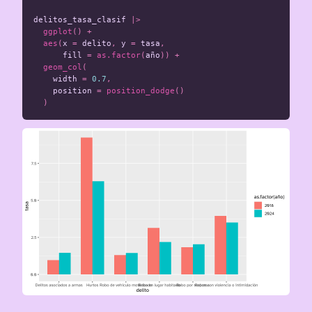
delitos_tasa_clasif
|>
ggplot
()
+
aes
(
x
=
delito
,
y
=
tasa
,
fill
=
as.factor
(
año
))
+
geom_col
(
width
=
0.7
,
position
=
position_dodge
()
)