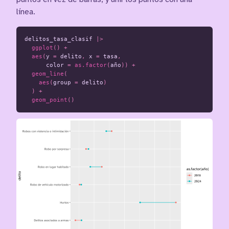
línea.
delitos_tasa_clasif
|>
ggplot
()
+
aes
(
y
=
delito
,
x
=
tasa
,
color
=
as.factor
(
año
))
+
geom_line
(
aes
(
group
=
delito
)
)
+
geom_point
()