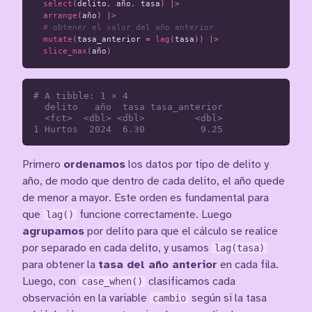
select
(
delito
,
año
,
tasa
)
|>
arrange
(
año
)
|>
# obtener el valor del año anterior
mutate
(
tasa_anterior
=
lag
(
tasa
))
|>
slice_max
(
año
)
# A tibble: 1 × 4

  delito   año  tasa tasa_anterior

  <fct>  <dbl> <dbl>         <dbl>

Primero
ordenamos
los datos por tipo de delito y
año, de modo que dentro de cada delito, el año quede
de menor a mayor. Este orden es fundamental para
que
lag()
funcione correctamente. Luego
agrupamos
por delito para que el cálculo se realice
por separado en cada delito, y usamos
lag(tasa)
para obtener la
tasa del año anterior
en cada fila.
Luego, con
case_when()
clasificamos cada
observación en la variable
cambio
según si la tasa