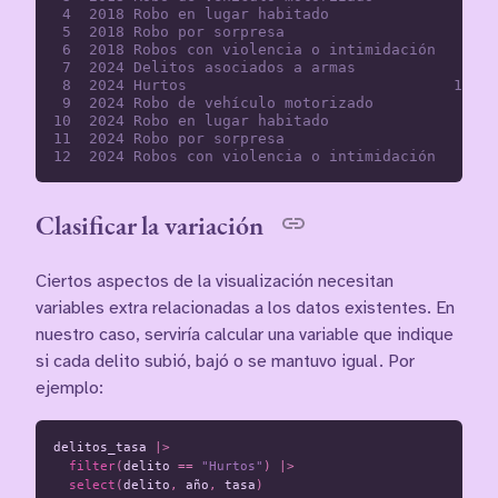
 4  2018 Robo en lugar habitado               5843
 5  2018 Robo por sorpresa                    3419
 6  2018 Robos con violencia o intimidación   7353
 7  2024 Delitos asociados a armas            2906
 8  2024 Hurtos                              12490
 9  2024 Robo de vehículo motorizado          2867
10  2024 Robo en lugar habitado               4343
11  2024 Robo por sorpresa                    4048
Clasificar la variación
Ciertos aspectos de la visualización necesitan
variables extra relacionadas a los datos existentes. En
nuestro caso, serviría calcular una variable que indique
si cada delito subió, bajó o se mantuvo igual. Por
ejemplo:
delitos_tasa
|>
filter
(
delito
==
"Hurtos"
)
|>
select
(
delito
,
año
,
tasa
)