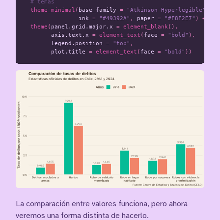
# temas
theme_minimal
(
base_family
=
"Atkinson Hyperlegible"
,
ink
=
"#49392A"
,
paper
=
"#F8F2E7"
)
+
theme
(
panel.grid.major.x
=
element_blank
(),
axis.text.x
=
element_text
(
face
=
"bold"
),
legend.position
=
"top"
,
plot.title
=
element_text
(
face
=
"bold"
))
La comparación entre valores funciona, pero ahora
veremos una forma distinta de hacerlo.