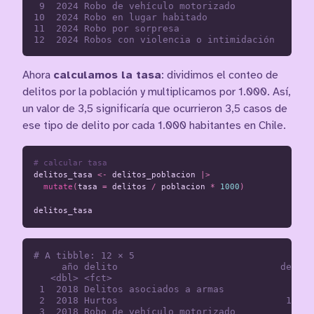
 9  2024 Robo de vehículo motorizado          2867
10  2024 Robo en lugar habitado               4343
11  2024 Robo por sorpresa                    4048
Ahora
calculamos la tasa
: dividimos el conteo de
delitos por la población y multiplicamos por 1.000. Así,
un valor de 3,5 significaría que ocurrieron 3,5 casos de
ese tipo de delito por cada 1.000 habitantes en Chile.
# calcular tasa
delitos_tasa
<-
delitos_poblacion
|>
mutate
(
tasa
=
delitos
/
poblacion
*
1000
)
delitos_tasa
# A tibble: 12 × 5

     año delito                             delito
   <dbl> <fct>                                <int
 1  2018 Delitos asociados a armas            1789
 2  2018 Hurtos                              17201
 3  2018 Robo de vehículo motorizado          2428