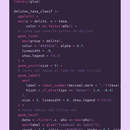
library
(
glue
)
delitos_tasa_clasif
|>
ggplot
()
+
aes
(
y
=
delito
,
x
=
tasa
,
color
=
as.factor
(
año
))
+
# línea que conecta puntos de delitos
geom_line
(
aes
(
group
=
delito
),
color
=
"#49392A"
,
alpha
=
0.7
,
linewidth
=
.8
,
show.legend
=
FALSE
)
+
geom_point
(
size
=
5
)
+
# texto con tasas al lado de cada círculo
geom_label
(
aes
(
label
=
label_number
(
decimal.mark
=
","
)(
tasa
),
hjust
=
if_else
(
tipo
==
"menor"
,
1.4
,
-0.4
)
),
size
=
3
,
linewidth
=
0
,
show.legend
=
FALSE
)
+
# texto debajo del último año
geom_text
(
data
=
~
filter
(
.x
,
año
==
max
(
año
)),
aes
(
label
=
glue
(
"{cambio} en {año}"
)),
vjust
=
2.7
,
color
=
"#49392A"
,
alpha
=
0.7
,
size
=
3