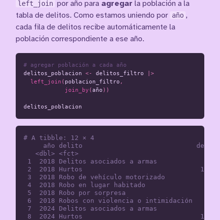
left_join
por año para
agregar
la población a la
tabla de delitos. Como estamos uniendo por
año
,
cada fila de delitos recibe automáticamente la
población correspondiente a ese año.
# agregar población a cada año
delitos_poblacion
<-
delitos_filtro
|>
left_join
(
poblacion_filtro
,
join_by
(
año
))
delitos_poblacion
# A tibble: 12 × 4

     año delito                             delito
   <dbl> <fct>                                <int
 1  2018 Delitos asociados a armas            1789
 2  2018 Hurtos                              17201
 3  2018 Robo de vehículo motorizado          2428
 4  2018 Robo en lugar habitado               5843
 5  2018 Robo por sorpresa                    3419
 6  2018 Robos con violencia o intimidación   7353
 7  2024 Delitos asociados a armas            2906
 8  2024 Hurtos                              12490