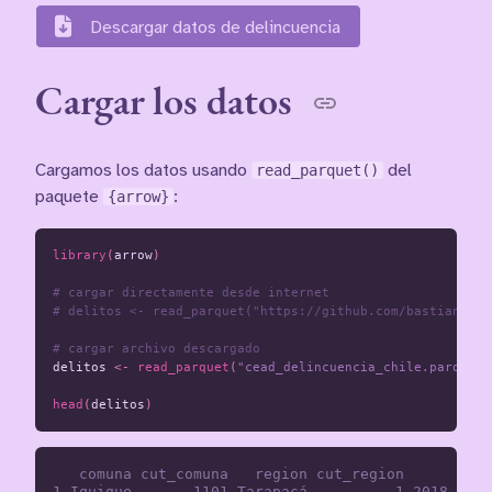
Descargar datos de delincuencia
Cargar los datos
Cargamos los datos usando
read_parquet()
del
paquete
{arrow}
:
library
(
arrow
)
# cargar directamente desde internet
# delitos <- read_parquet("https://github.com/bastianolea
# cargar archivo descargado
delitos
<-
read_parquet
(
"cead_delincuencia_chile.parquet"
head
(
delitos
)
   comuna cut_comuna   region cut_region      fech
1 Iquique       1101 Tarapacá          1 2018-01-0