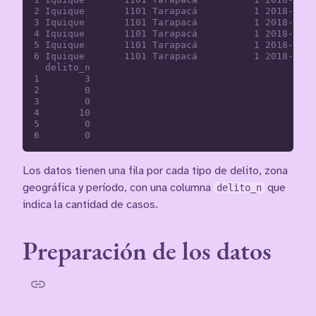
2 Iquique       1101 Tarapacá          1 2018-01-0
3 Iquique       1101 Tarapacá          1 2018-01-0
4 Iquique       1101 Tarapacá          1 2018-01-0
5 Iquique       1101 Tarapacá          1 2018-01-0
6 Iquique       1101 Tarapacá          1 2018-01-0
  delito_n

1        3

2        0

3        0

4       10

5        0

Los datos tienen una fila por cada tipo de delito, zona
geográfica y período, con una columna
delito_n
que
indica la cantidad de casos.
Preparación de los datos