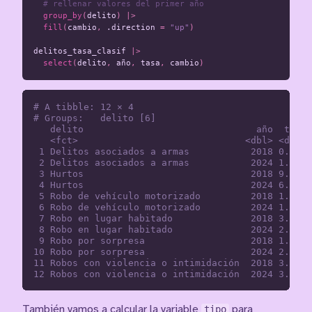
# rellenar valores del primer año
group_by
(
delito
)
|>
fill
(
cambio
,
.direction
=
"up"
)
delitos_tasa_clasif
|>
select
(
delito
,
año
,
tasa
,
cambio
)
# A tibble: 12 × 4

# Groups:   delito [6]

   delito                               año  tasa 
   <fct>                              <dbl> <dbl> 
 1 Delitos asociados a armas           2018 0.962 
 2 Delitos asociados a armas           2024 1.47  
 3 Hurtos                              2018 9.25  
 4 Hurtos                              2024 6.30  
 5 Robo de vehículo motorizado         2018 1.31  
 6 Robo de vehículo motorizado         2024 1.45  
 7 Robo en lugar habitado              2018 3.14  
 8 Robo en lugar habitado              2024 2.19  
 9 Robo por sorpresa                   2018 1.84  
10 Robo por sorpresa                   2024 2.04  
11 Robos con violencia o intimidación  2018 3.95  
También vamos a calcular la variable
tipo
para