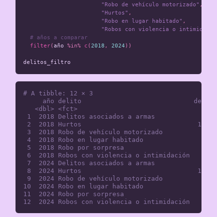
"Robo de vehículo motorizado"
,
"Hurtos"
,
"Robo en lugar habitado"
,
"Robos con violencia o intimidació
# años a comparar
filter
(
año
%in%
c
(
2018
,
2024
))
delitos_filtro
# A tibble: 12 × 3

     año delito                             delito
   <dbl> <fct>                                <int
 1  2018 Delitos asociados a armas            1789
 2  2018 Hurtos                              17201
 3  2018 Robo de vehículo motorizado          2428
 4  2018 Robo en lugar habitado               5843
 5  2018 Robo por sorpresa                    3419
 6  2018 Robos con violencia o intimidación   7353
 7  2024 Delitos asociados a armas            2906
 8  2024 Hurtos                              12490
 9  2024 Robo de vehículo motorizado          2867
10  2024 Robo en lugar habitado               4343
11  2024 Robo por sorpresa                    4048