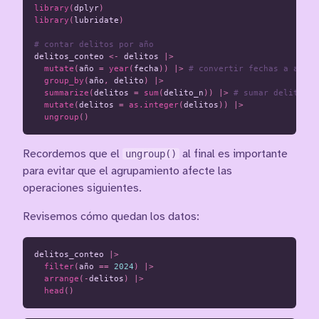
library
(
dplyr
)
library
(
lubridate
)
# contar delitos por año
delitos_conteo
<-
delitos
|>
mutate
(
año
=
year
(
fecha
))
|>
# convertir fechas a años
group_by
(
año
,
delito
)
|>
summarize
(
delitos
=
sum
(
delito_n
))
|>
# sumar delitos p
mutate
(
delitos
=
as.integer
(
delitos
))
|>
ungroup
()
Recordemos que el
ungroup()
al final es importante
para evitar que el agrupamiento afecte las
operaciones siguientes.
Revisemos cómo quedan los datos:
delitos_conteo
|>
filter
(
año
==
2024
)
|>
arrange
(
-
delitos
)
|>
head
()