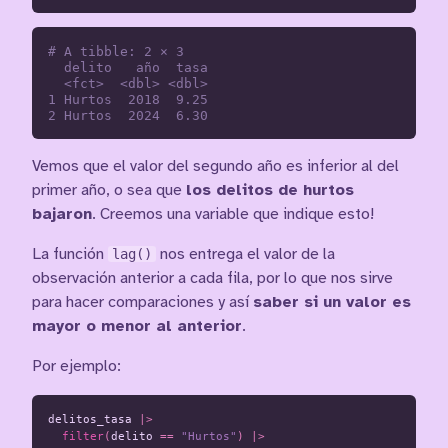
# A tibble: 2 × 3

  delito   año  tasa

  <fct>  <dbl> <dbl>

1 Hurtos  2018  9.25

Vemos que el valor del segundo año es inferior al del
primer año, o sea que
los delitos de hurtos
bajaron
. Creemos una variable que indique esto!
La función
lag()
nos entrega el valor de la
observación anterior a cada fila, por lo que nos sirve
para hacer comparaciones y así
saber si un valor es
mayor o menor al anterior
.
Por ejemplo:
delitos_tasa
|>
filter
(
delito
==
"Hurtos"
)
|>