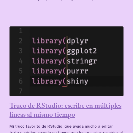
Truco de RStudio: escribe en múltiples
líneas al mismo tiempo
Mi truco favorito de RStudio, que ayuda mucho a editar
texto o código cuando se tienen que hacer varios cambios al