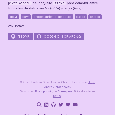
pivot_wider()
del paquete
{tidyr}
para cambiar entre
formatos de datos
ancho
(
wide
) y
largo
(
long
).
dplyr
tidyr
procesamiento de datos
datos
básico
29/11/2025
TIDYR
CÓDIGO SCRAPING
© 2026 Bastián Olea Herrera, Chile
Hecho con
Hugo
Apéro
y
{blogdown}
.
Basado en
Blogophonic
, de
Formspree
. Sitio alojado en
Netlify
.