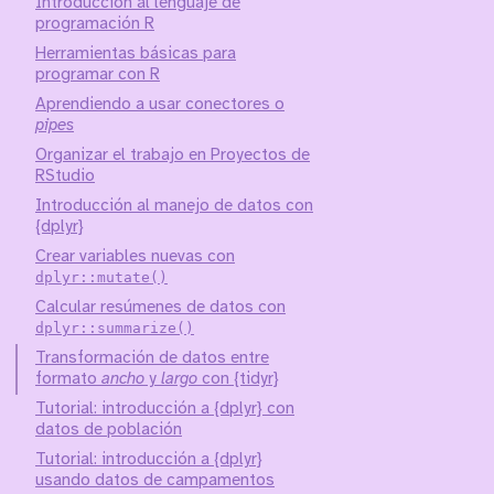
Introducción al lenguaje de
programación R
Herramientas básicas para
programar con R
Aprendiendo a usar conectores o
pipes
Organizar el trabajo en Proyectos de
RStudio
Introducción al manejo de datos con
{dplyr}
Crear variables nuevas con
dplyr::mutate()
Calcular resúmenes de datos con
dplyr::summarize()
Transformación de datos entre
formato
ancho
y
largo
con {tidyr}
Tutorial: introducción a {dplyr} con
datos de población
Tutorial: introducción a {dplyr}
usando datos de campamentos