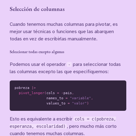
Selección de columnas
Cuando tenemos muchas columnas para pivotar, es
mejor usar técnicas o funciones que las abarquen
todas en vez de escribirlas manualmente.
Seleccionar todas excepto algunas
Podemos usar el operador
-
para seleccionar todas
las columnas excepto las que especifiquemos:
pobreza
|>
pivot_longer
(
cols
=
-
pais
,
names_to
=
"variable"
,
values_to
=
"valor"
)
Esto es equivalente a escribir
cols = c(pobreza,
esperanza, escolaridad)
, pero mucho más corto
cuando tenemos muchas columnas.