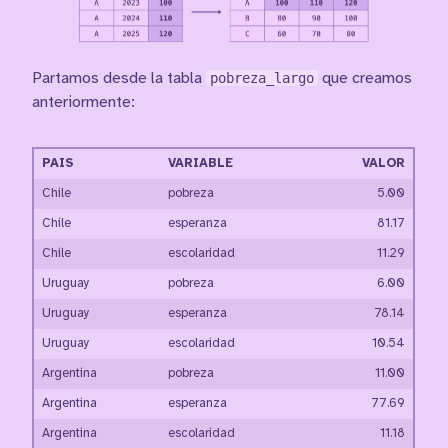
Partamos desde la tabla
pobreza_largo
que creamos
anteriormente:
PAIS
VARIABLE
VALOR
Chile
pobreza
5.00
Chile
esperanza
81.17
Chile
escolaridad
11.29
Uruguay
pobreza
6.00
Uruguay
esperanza
78.14
Uruguay
escolaridad
10.54
Argentina
pobreza
11.00
Argentina
esperanza
77.69
Argentina
escolaridad
11.18