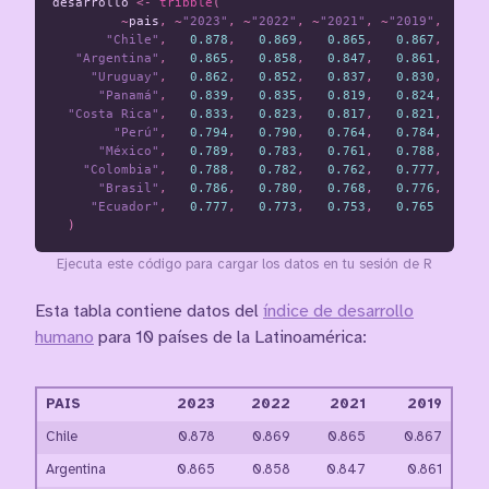
desarrollo
<-
tribble
(
~
pais
,
~
"2023"
,
~
"2022"
,
~
"2021"
,
~
"2019"
,
"Chile"
,
0.878
,
0.869
,
0.865
,
0.867
,
"Argentina"
,
0.865
,
0.858
,
0.847
,
0.861
,
"Uruguay"
,
0.862
,
0.852
,
0.837
,
0.830
,
"Panamá"
,
0.839
,
0.835
,
0.819
,
0.824
,
"Costa Rica"
,
0.833
,
0.823
,
0.817
,
0.821
,
"Perú"
,
0.794
,
0.790
,
0.764
,
0.784
,
"México"
,
0.789
,
0.783
,
0.761
,
0.788
,
"Colombia"
,
0.788
,
0.782
,
0.762
,
0.777
,
"Brasil"
,
0.786
,
0.780
,
0.768
,
0.776
,
"Ecuador"
,
0.777
,
0.773
,
0.753
,
0.765
)
Ejecuta este código para cargar los datos en tu sesión de R
Esta tabla contiene datos del
índice de desarrollo
humano
para 10 países de la Latinoamérica:
PAIS
2023
2022
2021
2019
Chile
0.878
0.869
0.865
0.867
Argentina
0.865
0.858
0.847
0.861