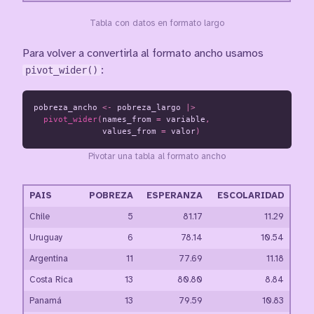
Tabla con datos en formato largo
Para volver a convertirla al formato ancho usamos
pivot_wider()
:
pobreza_ancho
<-
pobreza_largo
|>
pivot_wider
(
names_from
=
variable
,
values_from
=
valor
)
Pivotar una tabla al formato ancho
PAIS
POBREZA
ESPERANZA
ESCOLARIDAD
Chile
5
81.17
11.29
Uruguay
6
78.14
10.54
Argentina
11
77.69
11.18
Costa Rica
13
80.80
8.84
Panamá
13
79.59
10.83