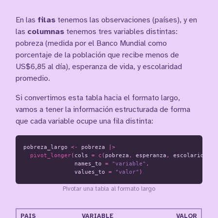
En las
filas
tenemos las observaciones (países), y en
las
columnas
tenemos tres variables distintas:
pobreza (medida por el Banco Mundial como
porcentaje de la población que recibe menos de
US$6,85 al día), esperanza de vida, y escolaridad
promedio.
Si convertimos esta tabla hacia el formato largo,
vamos a tener la información estructurada de forma
que cada variable ocupe una fila distinta:
pobreza_largo
<-
pobreza
|>
pivot_longer
(
cols
=
c
(
pobreza
,
esperanza
,
escolaridad
),
names_to
=
"variable"
,
values_to
=
"valor"
)
Pivotar una tabla al formato largo
PAIS
VARIABLE
VALOR