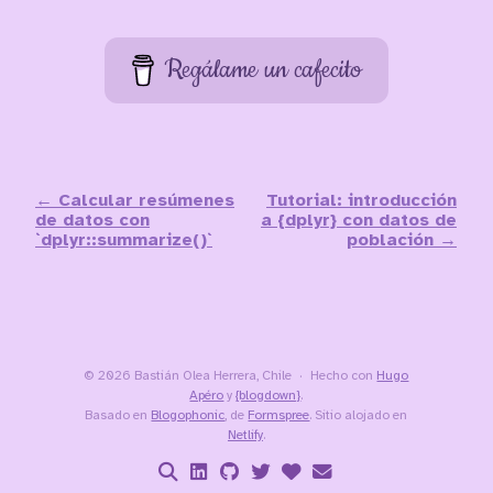
Regálame un cafecito
← Calcular resúmenes
Tutorial: introducción
de datos con
a {dplyr} con datos de
`dplyr::summarize()`
población →
© 2026 Bastián Olea Herrera, Chile
Hecho con
Hugo
Apéro
y
{blogdown}
.
Basado en
Blogophonic
, de
Formspree
. Sitio alojado en
Netlify
.