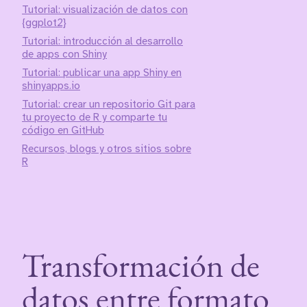
Tutorial: visualización de datos con
{ggplot2}
Tutorial: introducción al desarrollo
de apps con Shiny
Tutorial: publicar una app Shiny en
shinyapps.io
Tutorial: crear un repositorio Git para
tu proyecto de R y comparte tu
código en GitHub
Recursos, blogs y otros sitios sobre
R
Transformación de
datos entre formato