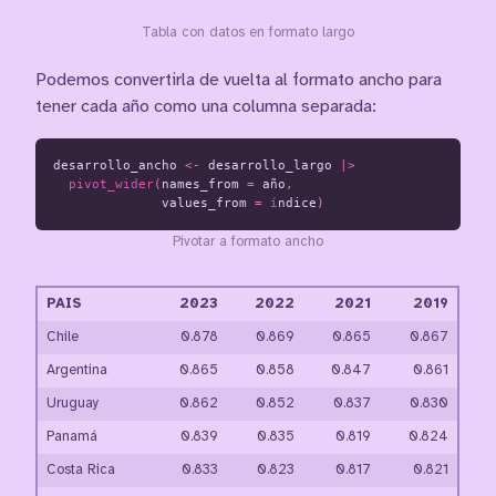
Tabla con datos en formato largo
Podemos convertirla de vuelta al formato ancho para
tener cada año como una columna separada:
desarrollo_ancho
<-
desarrollo_largo
|>
pivot_wider
(
names_from
=
año
,
values_from
=
 í
ndice
)
Pivotar a formato ancho
PAIS
2023
2022
2021
2019
Chile
0.878
0.869
0.865
0.867
Argentina
0.865
0.858
0.847
0.861
Uruguay
0.862
0.852
0.837
0.830
Panamá
0.839
0.835
0.819
0.824
Costa Rica
0.833
0.823
0.817
0.821