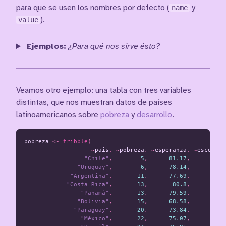
para que se usen los nombres por defecto (
name
y
value
).
Ejemplos:
¿Para qué nos sirve ésto?
Veamos otro ejemplo: una tabla con tres variables
distintas, que nos muestran datos de países
latinoamericanos sobre
pobreza
y
desarrollo
.
pobreza
<-
tribble
(
~
pais
,
~
pobreza
,
~
esperanza
,
~
escolari
"Chile"
,
5
,
81.17
,
11
"Uruguay"
,
6
,
78.14
,
10
"Argentina"
,
11
,
77.69
,
11
"Costa Rica"
,
13
,
80.8
,
8
"Panamá"
,
13
,
79.59
,
10
"Bolivia"
,
15
,
68.58
,
10
"Paraguay"
,
20
,
73.84
,
8
"México"
,
22
,
75.07
,
9