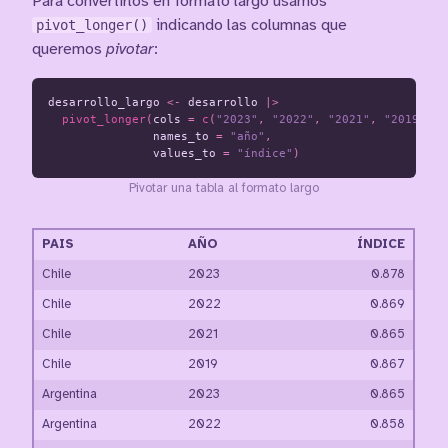
Para convertirlos en formato largo usamos
pivot_longer()
indicando las columnas que
queremos
pivotar
:
desarrollo_largo
<-
desarrollo
|>
pivot_longer
(
cols
=
c
(
"2023"
,
"2022"
,
"2021"
,
"2019"
),
names_to
=
"año"
,
values_to
=
"índice"
)
Pivotar una tabla al formato largo
PAIS
AÑO
ÍNDICE
Chile
2023
0.878
Chile
2022
0.869
Chile
2021
0.865
Chile
2019
0.867
Argentina
2023
0.865
Argentina
2022
0.858