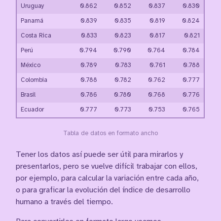
Uruguay
0.862
0.852
0.837
0.830
Panamá
0.839
0.835
0.819
0.824
Costa Rica
0.833
0.823
0.817
0.821
Perú
0.794
0.790
0.764
0.784
México
0.789
0.783
0.761
0.788
Colombia
0.788
0.782
0.762
0.777
Brasil
0.786
0.780
0.768
0.776
Ecuador
0.777
0.773
0.753
0.765
Tabla de datos en formato ancho
Tener los datos así puede ser útil para mirarlos y
presentarlos, pero se vuelve difícil trabajar con ellos,
por ejemplo, para calcular la variación entre cada año,
o para graficar la evolución del índice de desarrollo
humano a través del tiempo.