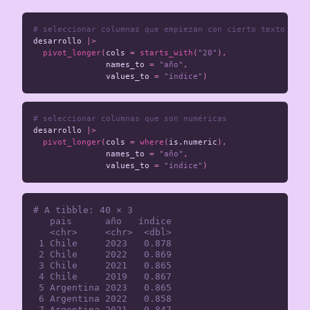
# seleccionar columnas que empiezan con cierto texto
desarrollo
|>
pivot_longer
(
cols
=
starts_with
(
"20"
),
names_to
=
"año"
,
values_to
=
"índice"
)
# seleccionar columnas que son numéricas
desarrollo
|>
pivot_longer
(
cols
=
where
(
is.numeric
),
names_to
=
"año"
,
values_to
=
"índice"
)
# A tibble: 40 × 3

   pais      año   índice

   <chr>     <chr>  <dbl>

 1 Chile     2023   0.878

 2 Chile     2022   0.869

 3 Chile     2021   0.865

 4 Chile     2019   0.867

 5 Argentina 2023   0.865

 6 Argentina 2022   0.858

 7 Argentina 2021   0.847
