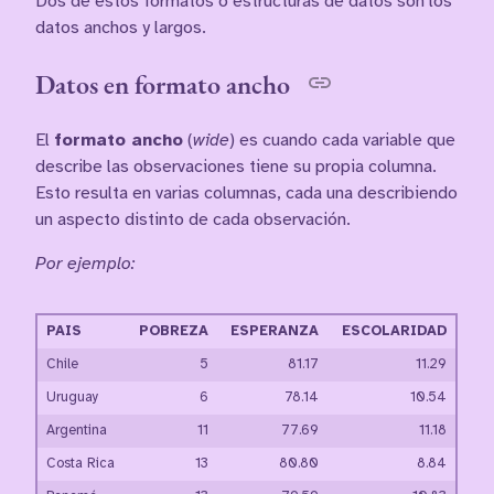
Dos de estos formatos o estructuras de datos son los
datos anchos y largos.
Datos en formato ancho
El
formato ancho
(
wide
) es cuando cada variable que
describe las observaciones tiene su propia columna.
Esto resulta en varias columnas, cada una describiendo
un aspecto distinto de cada observación.
Por ejemplo:
PAIS
POBREZA
ESPERANZA
ESCOLARIDAD
Chile
5
81.17
11.29
Uruguay
6
78.14
10.54
Argentina
11
77.69
11.18
Costa Rica
13
80.80
8.84