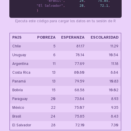
"Brasil"
,
24
,
75.85
,
8
"El Salvador"
,
28
,
72.1
,
)
Ejecuta este código para cargar los datos en tu sesión de R
PAIS
POBREZA
ESPERANZA
ESCOLARIDAD
Chile
5
81.17
11.29
Uruguay
6
78.14
10.54
Argentina
11
77.69
11.18
Costa Rica
13
80.80
8.84
Panamá
13
79.59
10.83
Bolivia
15
68.58
10.02
Paraguay
20
73.84
8.93
México
22
75.07
9.35
Brasil
24
75.85
8.43
El Salvador
28
72.10
7.30