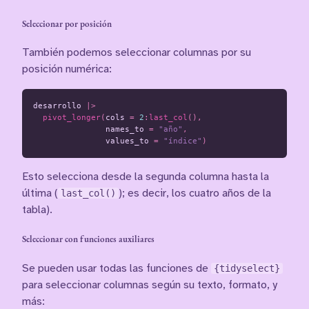
Seleccionar por posición
También podemos seleccionar columnas por su
posición numérica:
desarrollo
|>
pivot_longer
(
cols
=
2
:
last_col
(),
names_to
=
"año"
,
values_to
=
"índice"
)
Esto selecciona desde la segunda columna hasta la
última (
last_col()
); es decir, los cuatro años de la
tabla).
Seleccionar con funciones auxiliares
Se pueden usar todas las funciones de
{tidyselect}
para seleccionar columnas según su texto, formato, y
más: