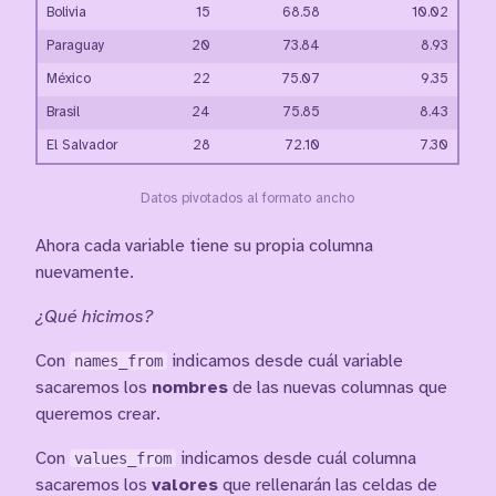
Bolivia
15
68.58
10.02
Paraguay
20
73.84
8.93
México
22
75.07
9.35
Brasil
24
75.85
8.43
El Salvador
28
72.10
7.30
Datos pivotados al formato ancho
Ahora cada variable tiene su propia columna
nuevamente.
¿Qué hicimos?
Con
names_from
indicamos desde cuál variable
sacaremos los
nombres
de las nuevas columnas que
queremos crear.
Con
values_from
indicamos desde cuál columna
sacaremos los
valores
que rellenarán las celdas de