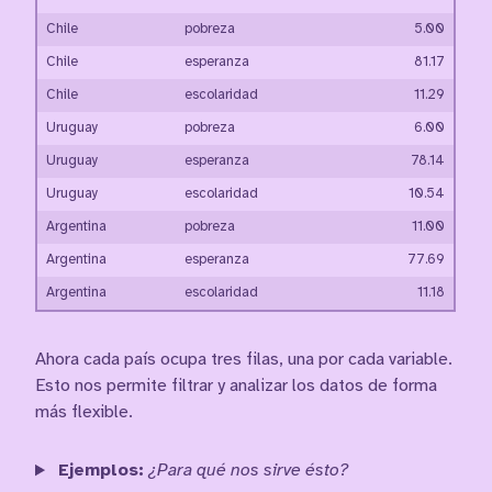
Chile
pobreza
5.00
Chile
esperanza
81.17
Chile
escolaridad
11.29
Uruguay
pobreza
6.00
Uruguay
esperanza
78.14
Uruguay
escolaridad
10.54
Argentina
pobreza
11.00
Argentina
esperanza
77.69
Argentina
escolaridad
11.18
Ahora cada país ocupa tres filas, una por cada variable.
Esto nos permite filtrar y analizar los datos de forma
más flexible.
Ejemplos:
¿Para qué nos sirve ésto?