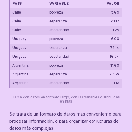
PAIS
VARIABLE
VALOR
Chile
pobreza
5.00
Chile
esperanza
81.17
Chile
escolaridad
11.29
Uruguay
pobreza
6.00
Uruguay
esperanza
78.14
Uruguay
escolaridad
10.54
Argentina
pobreza
11.00
Argentina
esperanza
77.69
Argentina
escolaridad
11.18
Tabla con datos en formato largo, con las variables distribuidas
en filas
Se trata de un formato de datos más conveniente para
procesar información, o para organizar estructuras de
datos más complejas.