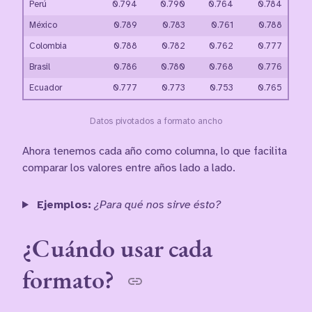
Perú
0.794
0.790
0.764
0.784
México
0.789
0.783
0.761
0.788
Colombia
0.788
0.782
0.762
0.777
Brasil
0.786
0.780
0.768
0.776
Ecuador
0.777
0.773
0.753
0.765
Datos pivotados a formato ancho
Ahora tenemos cada año como columna, lo que facilita
comparar los valores entre años lado a lado.
Ejemplos:
¿Para qué nos sirve ésto?
¿Cuándo usar cada
formato?