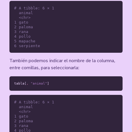
# A tibble: 6 × 1

  animal   

  <chr>    

1 gato     

2 paloma   

3 rana     

4 pollo    

5 mapache  

También podemos indicar el nombre de la columna,
entre comillas, para seleccionarla:
tabla[
,
"animal"
]
# A tibble: 6 × 1

  animal   

  <chr>    

1 gato     

2 paloma   

3 rana     

4 pollo    
