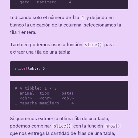
Indicando sólo el número de fila
1
y dejando en
blanco la ubicación de la columna, seleccionamos la
fila 1 entera.
También podemos usar la función
slice()
para
extraer una fila de una tabla:
slice
(
tabla
,
5
)
# A tibble: 1 × 3

  animal  tipo     patas

  <chr>   <chr>    <dbl>

Si queremos extraer la última fila de una tabla,
podemos combinar
slice()
con la función
nrow()
que nos entrega la cantidad de filas de una tabla,