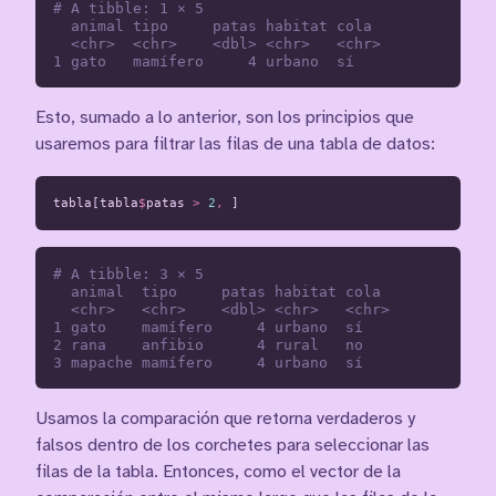
# A tibble: 1 × 5

  animal tipo     patas habitat cola 

  <chr>  <chr>    <dbl> <chr>   <chr>

Esto, sumado a lo anterior, son los principios que
usaremos para filtrar las filas de una tabla de datos:
tabla[tabla
$
patas
>
2
,
]
# A tibble: 3 × 5

  animal  tipo     patas habitat cola 

  <chr>   <chr>    <dbl> <chr>   <chr>

1 gato    mamífero     4 urbano  sí   

2 rana    anfibio      4 rural   no   

Usamos la comparación que retorna verdaderos y
falsos dentro de los corchetes para seleccionar las
filas de la tabla. Entonces, como el vector de la