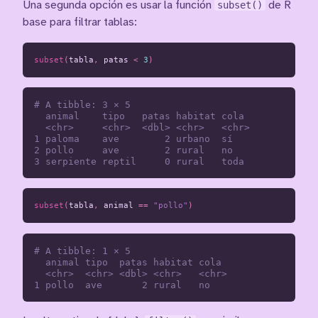
Una segunda opción es usar la función
subset()
de R
base para filtrar tablas:
subset
(
tabla
,
patas
<
3
)
# A tibble: 3 × 5

  animal    tipo   patas habitat cola 

  <chr>     <chr>  <dbl> <chr>   <chr>

1 paloma    ave        2 urbano  sí   

2 pollo     ave        2 rural   no   

subset
(
tabla
,
animal
==
"pollo"
)
# A tibble: 1 × 5

  animal tipo  patas habitat cola 

  <chr>  <chr> <dbl> <chr>   <chr>
