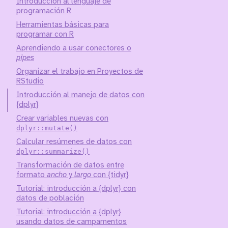
Introducción al lenguaje de
programación R
Herramientas básicas para
programar con R
Aprendiendo a usar conectores o
pipes
Organizar el trabajo en Proyectos de
RStudio
Introducción al manejo de datos con
{dplyr}
Crear variables nuevas con
dplyr::mutate()
Calcular resúmenes de datos con
dplyr::summarize()
Transformación de datos entre
formato
ancho
y
largo
con {tidyr}
Tutorial: introducción a {dplyr} con
datos de población
Tutorial: introducción a {dplyr}
usando datos de campamentos