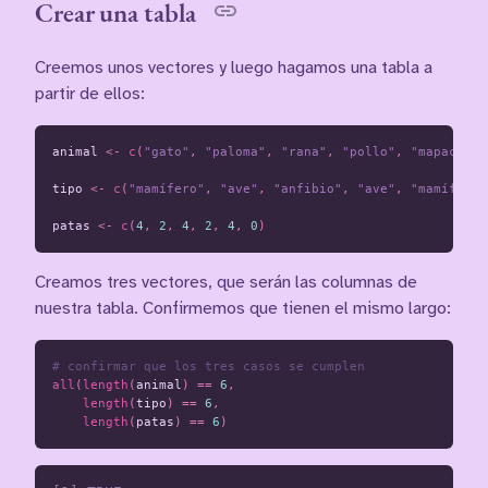
Crear una tabla
Creemos unos vectores y luego hagamos una tabla a
partir de ellos:
animal
<-
c
(
"gato"
,
"paloma"
,
"rana"
,
"pollo"
,
"mapache"
,
tipo
<-
c
(
"mamífero"
,
"ave"
,
"anfibio"
,
"ave"
,
"mamífero"
patas
<-
c
(
4
,
2
,
4
,
2
,
4
,
0
)
Creamos tres vectores, que serán las columnas de
nuestra tabla. Confirmemos que tienen el mismo largo:
# confirmar que los tres casos se cumplen
all
(
length
(
animal
)
==
6
,
length
(
tipo
)
==
6
,
length
(
patas
)
==
6
)