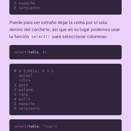
5 mapache  

Puede para ser extraño dejar la coma por sí sola
dentro del corchete, así que en su lugar podemos usar
la función
select()
para seleccionar columnas:
select
(
tabla
,
1
)
# A tibble: 6 × 1

  animal   

  <chr>    

1 gato     

2 paloma   

3 rana     

4 pollo    

5 mapache  

select
(
tabla
,
"tipo"
)