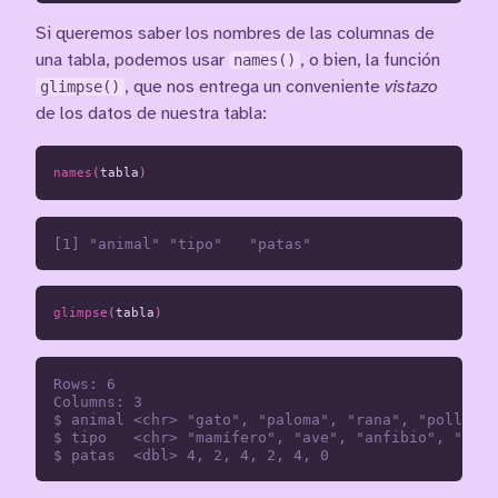
Si queremos saber los nombres de las columnas de
una tabla, podemos usar
names()
, o bien, la función
glimpse()
, que nos entrega un conveniente
vistazo
de los datos de nuestra tabla:
names
(
tabla
)
glimpse
(
tabla
)
Rows: 6

Columns: 3

$ animal <chr> "gato", "paloma", "rana", "pollo", 
$ tipo   <chr> "mamífero", "ave", "anfibio", "ave"