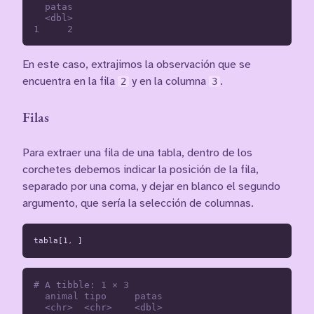
  patas

  <dbl>

En este caso, extrajimos la observación que se
encuentra en la fila
2
y en la columna
3
.
Filas
Para extraer una fila de una tabla, dentro de los
corchetes debemos indicar la posición de la fila,
separado por una coma, y dejar en blanco el segundo
argumento, que sería la selección de columnas.
tabla[1
,
]
# A tibble: 1 × 3

  animal tipo     patas

  <chr>  <chr>    <dbl>
