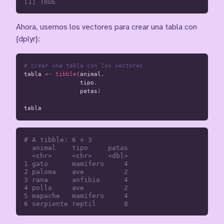
Ahora, usemos los vectores para crear una tabla con
{dplyr}:
# crear una tabla con los vectores
tabla
<-
tibble
(
animal
,
tipo
,
patas
)
tabla
# A tibble: 6 × 3

  animal    tipo     patas

  <chr>     <chr>    <dbl>

1 gato      mamífero     4

2 paloma    ave          2

3 rana      anfibio      4

4 pollo     ave          2

5 mapache   mamífero     4
