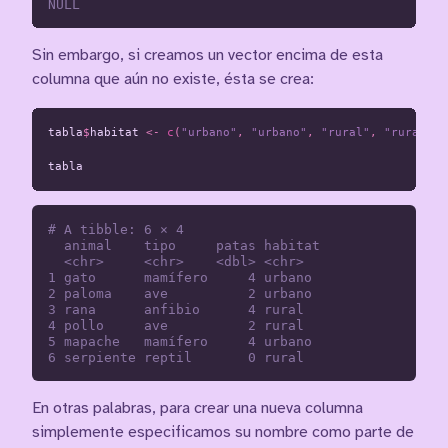
Sin embargo, si creamos un vector encima de esta
columna que aún no existe, ésta se crea:
tabla
$
habitat
<-
c
(
"urbano"
,
"urbano"
,
"rural"
,
"rural"
,
tabla
# A tibble: 6 × 4

  animal    tipo     patas habitat

  <chr>     <chr>    <dbl> <chr>  

1 gato      mamífero     4 urbano 

2 paloma    ave          2 urbano 

3 rana      anfibio      4 rural  

4 pollo     ave          2 rural  

5 mapache   mamífero     4 urbano 

En otras palabras, para crear una nueva columna
simplemente especificamos su nombre como parte de