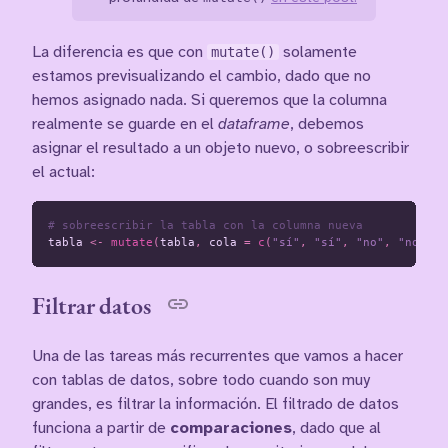
La diferencia es que con
mutate()
solamente
estamos previsualizando el cambio, dado que no
hemos asignado nada. Si queremos que la columna
realmente se guarde en el
dataframe
, debemos
asignar el resultado a un objeto nuevo, o sobreescribir
el actual:
# sobreescribir la tabla con la columna nueva
tabla
<-
mutate
(
tabla
,
cola
=
c
(
"sí"
,
"sí"
,
"no"
,
"no"
,
"
Filtrar datos
Una de las tareas más recurrentes que vamos a hacer
con tablas de datos, sobre todo cuando son muy
grandes, es filtrar la información. El filtrado de datos
funciona a partir de
comparaciones
, dado que al