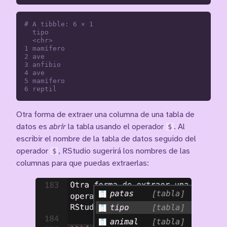
# A tibble: 6 × 1

  tipo    

  <chr>   

1 mamífero

2 ave     

3 anfibio 

4 ave     

5 mamífero

Otra forma de extraer una columna de una tabla de
datos es
abrir
la tabla usando el operador
$
. Al
escribir el nombre de la tabla de datos seguido del
operador
$
, RStudio sugerirá los nombres de las
columnas para que puedas extraerlas: