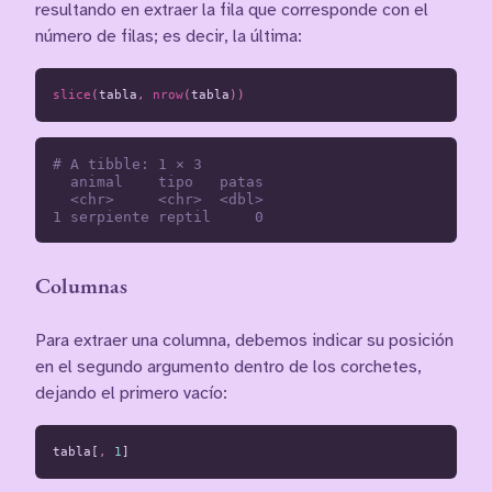
resultando en extraer la fila que corresponde con el
número de filas; es decir, la última:
slice
(
tabla
,
nrow
(
tabla
))
# A tibble: 1 × 3

  animal    tipo   patas

  <chr>     <chr>  <dbl>

Columnas
Para extraer una columna, debemos indicar su posición
en el segundo argumento dentro de los corchetes,
dejando el primero vacío:
tabla[
,
1
]