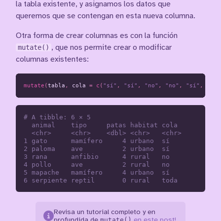
la tabla existente, y asignamos los datos que
queremos que se contengan en esta nueva columna.
Otra forma de crear columnas es con la función
mutate()
, que nos permite crear o modificar
columnas existentes:
mutate
(
tabla
,
cola
=
c
(
"sí"
,
"sí"
,
"no"
,
"no"
,
"sí"
,
"tod
# A tibble: 6 × 5

  animal    tipo     patas habitat cola 

  <chr>     <chr>    <dbl> <chr>   <chr>

1 gato      mamífero     4 urbano  sí   

2 paloma    ave          2 urbano  sí   

3 rana      anfibio      4 rural   no   

4 pollo     ave          2 rural   no   

5 mapache   mamífero     4 urbano  sí   

Revisa un tutorial completo y en
mutate()
profundida de
en este post!