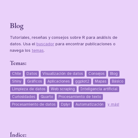
Blog
Tutoriales, reseñas y consejos sobre R para análisis de
datos. Usa el
buscador
para encontrar publicaciones o
navega los
temas
.
Temas:
Chile
Datos
Visualización de datos
Consejos
Blog
Shiny
Gráficos
Aplicaciones
ggplot2
Mapas
Básico
Limpieza de datos
Web scraping
Inteligencia artificial
Curiosidades
Quarto
Procesamiento de texto
Procesamiento de datos
Dplyr
Automatización
y más!
Índice: